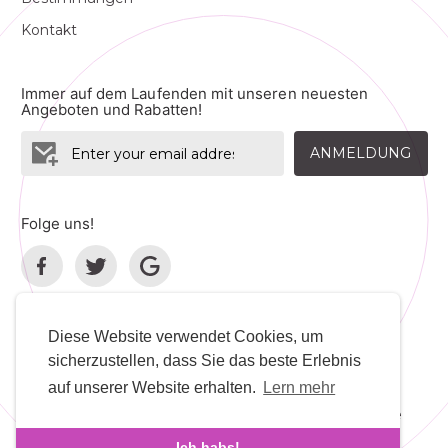
Kontakt
Immer auf dem Laufenden mit unseren neuesten
Angeboten und Rabatten!
ANMELDUNG
Folge uns!
Diese Website verwendet Cookies, um
sicherzustellen, dass Sie das beste Erlebnis
Sprache
Entwickler
auf unserer Website erhalten.
Lern mehr
Urheberrechte © © 2026 Deaf Marriage. Alle
Rechte vorbehalten.
Ich habs!